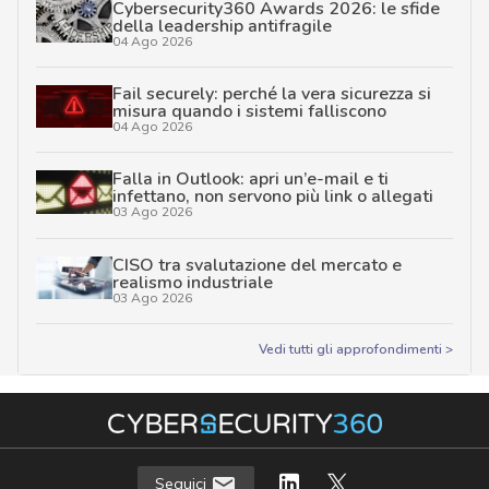
Cybersecurity360 Awards 2026: le sfide
della leadership antifragile
04 Ago 2026
Fail securely: perché la vera sicurezza si
misura quando i sistemi falliscono
04 Ago 2026
Falla in Outlook: apri un’e-mail e ti
infettano, non servono più link o allegati
03 Ago 2026
CISO tra svalutazione del mercato e
realismo industriale
03 Ago 2026
Vedi tutti gli approfondimenti >
Seguici