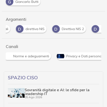
G
Giancarlo Butti
Argomenti
D
D
D
direttiva NIS
Direttiva NIS 2
DORA
Canali
Norme e adeguamenti
Privacy e Dati personali
SPAZIO CISO
Sovranità digitale e AI: le sfide per la
leadership IT
05 Ago 2026