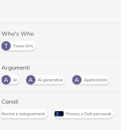
Who's Who
T
Tania Orrù
Argomenti
A
A
A
C
AI
AI generative
Applicazioni
Canali
Norme e adeguamenti
Privacy e Dati personali