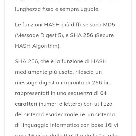
lunghezza fissa e sempre uguale.
Le funzioni HASH più diffuse sono
MD5
(Message Digest 5), e
SHA 256
(Secure
HASH Algorithm).
SHA 256, che è la funzione di HASH
mediamente più usata, rilascia un
message digest o impronta di
256 bit,
rappresentati in una sequenza di
64
caratteri (numeri e lettere)
con utilizzo
del sistema esadecimale i.e. un sistema
di linguaggio informatico con base 16: vi
sono 16 cifre, dallo 0 al 9 e dalla
“
a” alla