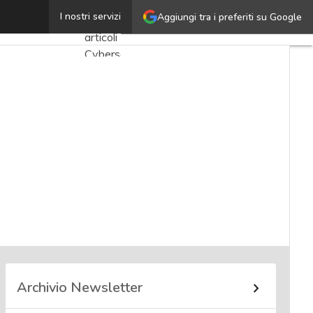
Vincenzo Digilio
I nostri servizi
Aggiungi tra i preferiti su Google
Ultimi
articoli
Cybersecurity
Nazionale
Malware
e
attacchi
Norme e
adeguamenti
Soluzioni
aziendali
Cultura
cyber
Archivio Newsletter
News,
attualità