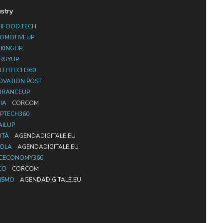
ustry
IFOOD.TECH
OMOTIVEUP
KINGUP
RGYUP
LTHTECH360
OVATION POST
URANCEUP
IA
CORCOM
PTECH360
AILUP
ITÀ
AGENDADIGITALE.EU
UOLA
AGENDADIGITALE.EU
CECONOMY360
CO
CORCOM
ISMO
AGENDADIGITALE.EU