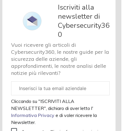
e analisi
Iscriviti alla
Cyber
newsletter di
sicurezza
Cybersecurity36
e privacy
Corsi
0
cybersecurity
Vuoi ricevere gli articoli di
Chi
Cybersecurity360, le nostre guide per la
siamo
sicurezza delle aziende, gli
approfondimenti, le nostre analisi delle
notizie più rilevanti?
Email
aziendale
Cliccando su "ISCRIVITI ALLA
NEWSLETTER", dichiaro di aver letto l'
Informativa Privacy
e di voler ricevere la
Newsletter.