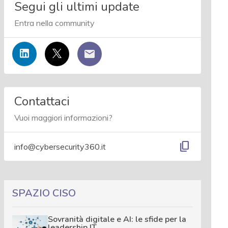
Segui gli ultimi update
Entra nella community
Contattaci
Vuoi maggiori informazioni?
content_copy
info@cybersecurity360.it
SPAZIO CISO
Sovranità digitale e AI: le sfide per la
leadership IT