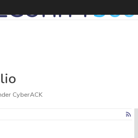
lio
under CyberACK