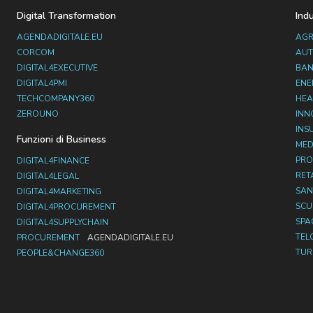
Digital Transformation
Ind
AGENDADIGITALE.EU
AGR
CORCOM
AUT
DIGITAL4EXECUTIVE
BAN
DIGITAL4PMI
ENE
TECHCOMPANY360
HEA
ZEROUNO
INN
INS
Funzioni di Business
MED
PRO
DIGITAL4FINANCE
RET
DIGITAL4LEGAL
SAN
DIGITAL4MARKETING
SC
DIGITAL4PROCUREMENT
SPA
DIGITAL4SUPPLYCHAIN
TEL
PROCUREMENT
AGENDADIGITALE.EU
TUR
PEOPLE&CHANGE360