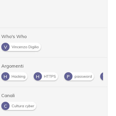
Who's Who
V
Vincenzo Digilio
Argomenti
H
H
P
V
Hacking
HTTPS
password
vul
Canali
C
Cultura cyber