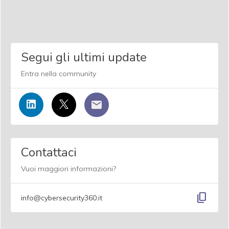
Segui gli ultimi update
Entra nella community
Contattaci
Vuoi maggiori informazioni?
content_copy
info@cybersecurity360.it