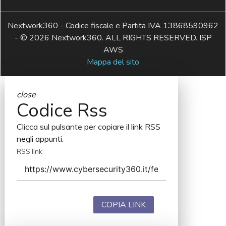
Nextwork360 - Codice fiscale e Partita IVA 13868590962
- © 2026 Nextwork360. ALL RIGHTS RESERVED. ISP
AWS
Mappa del sito
close
Codice Rss
Clicca sul pulsante per copiare il link RSS
negli appunti.
RSS link
COPIA LINK