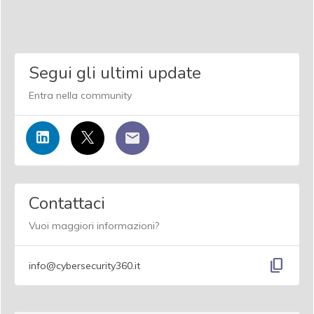
Segui gli ultimi update
Entra nella community
Contattaci
Vuoi maggiori informazioni?
content_copy
info@cybersecurity360.it