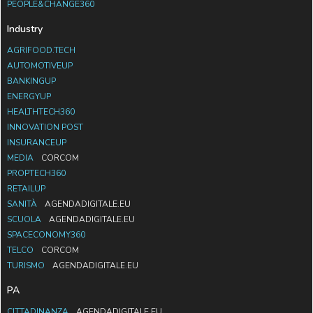
PEOPLE&CHANGE360
Industry
AGRIFOOD.TECH
AUTOMOTIVEUP
BANKINGUP
ENERGYUP
HEALTHTECH360
INNOVATION POST
INSURANCEUP
MEDIA
CORCOM
PROPTECH360
RETAILUP
SANITÀ
AGENDADIGITALE.EU
SCUOLA
AGENDADIGITALE.EU
SPACECONOMY360
TELCO
CORCOM
TURISMO
AGENDADIGITALE.EU
PA
CITTADINANZA
AGENDADIGITALE.EU