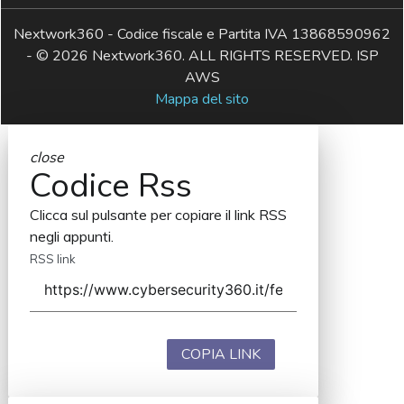
Nextwork360 - Codice fiscale e Partita IVA 13868590962
- © 2026 Nextwork360. ALL RIGHTS RESERVED. ISP
AWS
Mappa del sito
close
Codice Rss
Clicca sul pulsante per copiare il link RSS
negli appunti.
RSS link
COPIA LINK