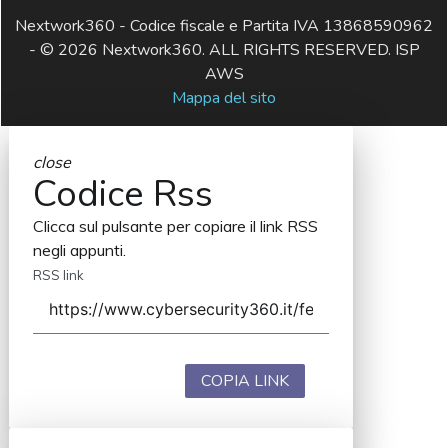
Nextwork360 - Codice fiscale e Partita IVA 13868590962
- © 2026 Nextwork360. ALL RIGHTS RESERVED. ISP
AWS
Mappa del sito
close
Codice Rss
Clicca sul pulsante per copiare il link RSS
negli appunti.
RSS link
COPIA LINK