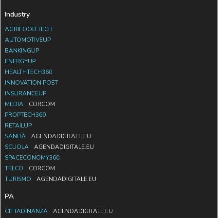
Industry
AGRIFOOD.TECH
AUTOMOTIVEUP
BANKINGUP
ENERGYUP
HEALTHTECH360
INNOVATION POST
INSURANCEUP
MEDIA
CORCOM
PROPTECH360
RETAILUP
SANITÀ
AGENDADIGITALE.EU
SCUOLA
AGENDADIGITALE.EU
SPACECONOMY360
TELCO
CORCOM
TURISMO
AGENDADIGITALE.EU
PA
CITTADINANZA
AGENDADIGITALE.EU