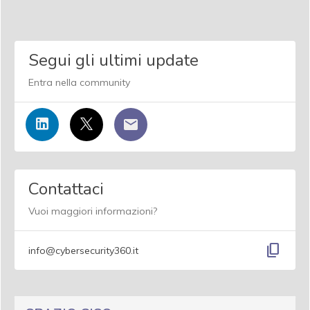
Segui gli ultimi update
Entra nella community
Contattaci
Vuoi maggiori informazioni?
content_copy
info@cybersecurity360.it