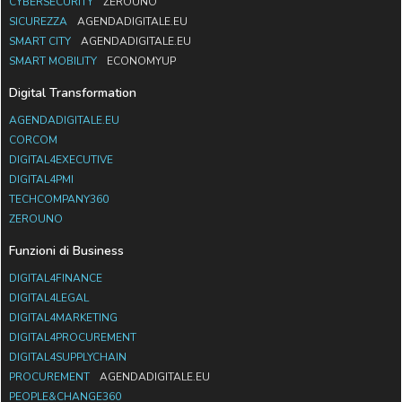
CYBERSECURITY
ZEROUNO
SICUREZZA
AGENDADIGITALE.EU
SMART CITY
AGENDADIGITALE.EU
SMART MOBILITY
ECONOMYUP
Digital Transformation
AGENDADIGITALE.EU
CORCOM
DIGITAL4EXECUTIVE
DIGITAL4PMI
TECHCOMPANY360
ZEROUNO
Funzioni di Business
DIGITAL4FINANCE
DIGITAL4LEGAL
DIGITAL4MARKETING
DIGITAL4PROCUREMENT
DIGITAL4SUPPLYCHAIN
PROCUREMENT
AGENDADIGITALE.EU
PEOPLE&CHANGE360