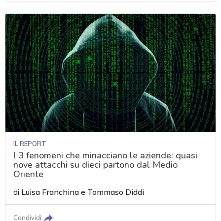
IL REPORT
I 3 fenomeni che minacciano le aziende: quasi
nove attacchi su dieci partono dal Medio
Oriente
di
Luisa Franchina
e
Tommaso Diddi
Condividi