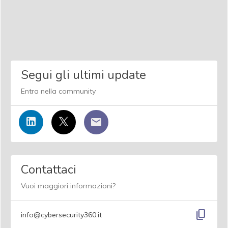
Segui gli ultimi update
Entra nella community
Contattaci
Vuoi maggiori informazioni?
content_copy
info@cybersecurity360.it