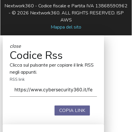
Nextwork360 - Codice fiscale e Partita IVA 13868590962
- © 2026 Nextwork360. ALL RIGHTS RESERVED. ISP
AWS
Mappa del sito
close
Codice Rss
Clicca sul pulsante per copiare il link RSS
negli appunti.
RSS link
COPIA LINK