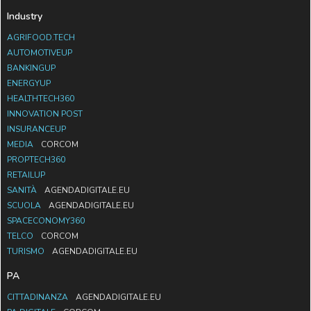
Industry
AGRIFOOD.TECH
AUTOMOTIVEUP
BANKINGUP
ENERGYUP
HEALTHTECH360
INNOVATION POST
INSURANCEUP
MEDIA
CORCOM
PROPTECH360
RETAILUP
SANITÀ
AGENDADIGITALE.EU
SCUOLA
AGENDADIGITALE.EU
SPACECONOMY360
TELCO
CORCOM
TURISMO
AGENDADIGITALE.EU
PA
CITTADINANZA
AGENDADIGITALE.EU