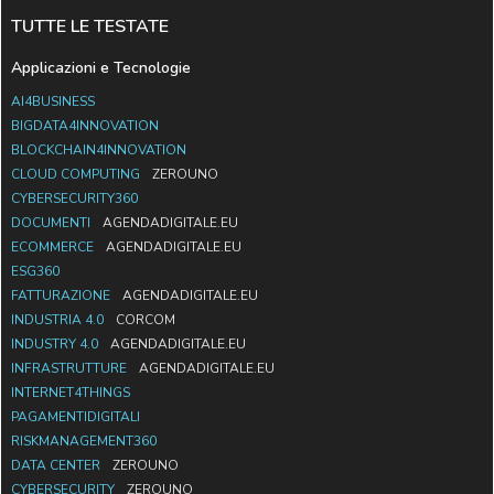
TUTTE LE TESTATE
Applicazioni e Tecnologie
AI4BUSINESS
BIGDATA4INNOVATION
BLOCKCHAIN4INNOVATION
CLOUD COMPUTING
ZEROUNO
CYBERSECURITY360
DOCUMENTI
AGENDADIGITALE.EU
ECOMMERCE
AGENDADIGITALE.EU
ESG360
FATTURAZIONE
AGENDADIGITALE.EU
INDUSTRIA 4.0
CORCOM
INDUSTRY 4.0
AGENDADIGITALE.EU
INFRASTRUTTURE
AGENDADIGITALE.EU
INTERNET4THINGS
PAGAMENTIDIGITALI
RISKMANAGEMENT360
DATA CENTER
ZEROUNO
CYBERSECURITY
ZEROUNO