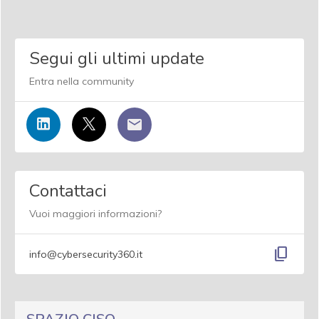
Segui gli ultimi update
Entra nella community
Contattaci
Vuoi maggiori informazioni?
content_copy
info@cybersecurity360.it