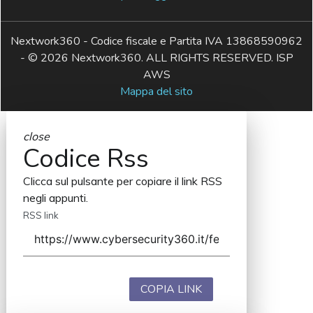
Nextwork360 - Codice fiscale e Partita IVA 13868590962
- © 2026 Nextwork360. ALL RIGHTS RESERVED. ISP
AWS
Mappa del sito
close
Codice Rss
Clicca sul pulsante per copiare il link RSS
negli appunti.
RSS link
COPIA LINK