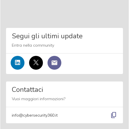
Segui gli ultimi update
Entra nella community
Contattaci
Vuoi maggiori informazioni?
content_copy
info@cybersecurity360.it