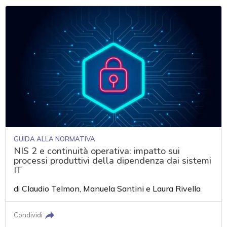
GUIDA ALLA NORMATIVA
NIS 2 e continuità operativa: impatto sui
processi produttivi della dipendenza dai sistemi
IT
di
Claudio Telmon
,
Manuela Santini
e
Laura Rivella
Condividi