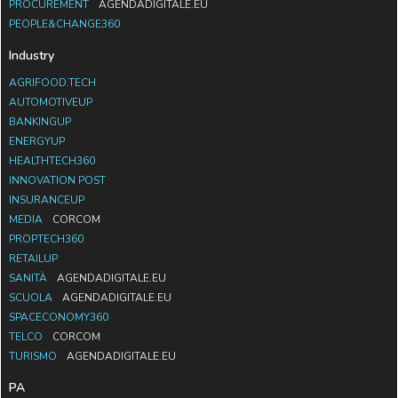
PROCUREMENT
AGENDADIGITALE.EU
PEOPLE&CHANGE360
Industry
AGRIFOOD.TECH
AUTOMOTIVEUP
BANKINGUP
ENERGYUP
HEALTHTECH360
INNOVATION POST
INSURANCEUP
MEDIA
CORCOM
PROPTECH360
RETAILUP
SANITÀ
AGENDADIGITALE.EU
SCUOLA
AGENDADIGITALE.EU
SPACECONOMY360
TELCO
CORCOM
TURISMO
AGENDADIGITALE.EU
PA