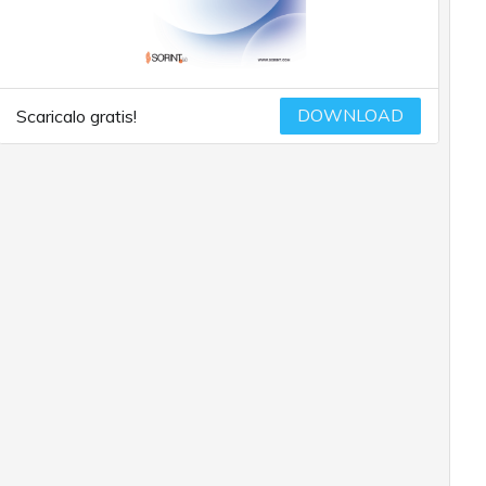
DOWNLOAD
Scaricalo gratis!