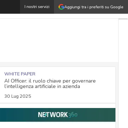
ignal, che ci insegna lo scandalo Usa sugli errori di cyb
I nostri servizi
Aggiungi tra i preferiti su Google
WHITE PAPER
AI Officer: il ruolo chiave per governare
l’intelligenza artificiale in azienda
30 Lug 2025