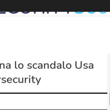
S
gna lo scandalo Usa
rsecurity