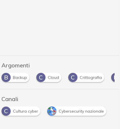
Argomenti
B
C
C
D
Backup
Cloud
Crittografia
dat
Canali
C
Cultura cyber
Cybersecurity nazionale