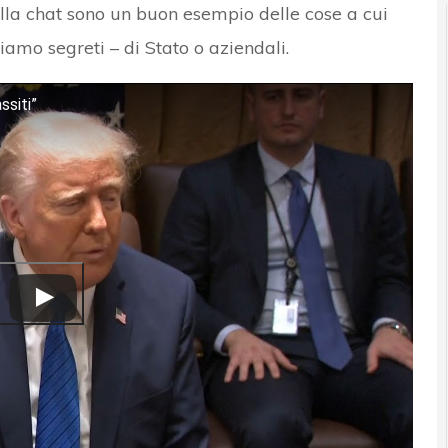
i alla chat sono un buon esempio delle cose a cui
mo segreti – di Stato o aziendali.
ssiti”