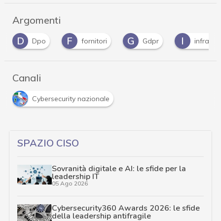
Argomenti
D
F
G
I
Dpo
fornitori
Gdpr
infrastr
Canali
Cybersecurity nazionale
SPAZIO CISO
Sovranità digitale e AI: le sfide per la
leadership IT
05 Ago 2026
Cybersecurity360 Awards 2026: le sfide
della leadership antifragile