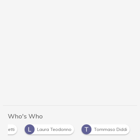
Who's Who
L
T
ra Detti
Laura Teodonno
Tommaso Diddi