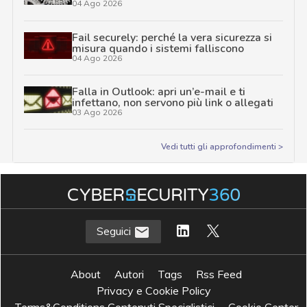
04 Ago 2026
Fail securely: perché la vera sicurezza si
misura quando i sistemi falliscono
04 Ago 2026
Falla in Outlook: apri un’e-mail e ti
infettano, non servono più link o allegati
03 Ago 2026
Vedi tutti gli approfondimenti >
Seguici
About
Autori
Tags
Rss Feed
Privacy e Cookie Policy