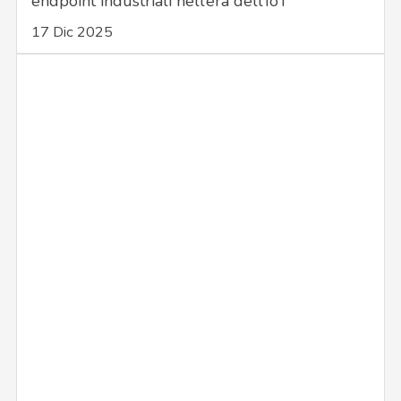
endpoint industriali nell’era dell’IoT
17 Dic 2025