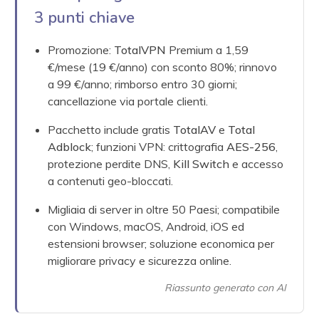
3 punti chiave
Promozione:
TotalVPN
Premium a 1,59
€/mese (19 €/anno) con sconto 80%; rinnovo
a 99 €/anno; rimborso entro 30 giorni;
cancellazione via portale clienti.
Pacchetto include gratis
TotalAV
e
Total
Adblock
; funzioni VPN: crittografia
AES-256
,
protezione perdite DNS,
Kill Switch
e accesso
a contenuti geo-bloccati.
Migliaia di server in oltre 50 Paesi; compatibile
con Windows, macOS, Android, iOS ed
estensioni browser; soluzione economica per
migliorare privacy e sicurezza online.
Riassunto generato con AI