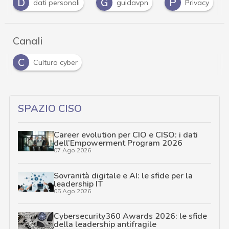
G
P
V
personali
guidavpn
Privacy
VPN
Canali
C
Cultura cyber
SPAZIO CISO
Career evolution per CIO e CISO: i dati
dell’Empowerment Program 2026
07 Ago 2026
Sovranità digitale e AI: le sfide per la
leadership IT
05 Ago 2026
Cybersecurity360 Awards 2026: le sfide
della leadership antifragile