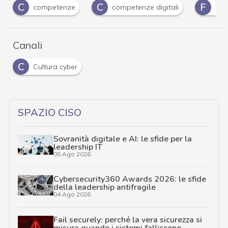
C
C
F
competenze
competenze digitali
forn
Canali
C
Cultura cyber
SPAZIO CISO
Sovranità digitale e AI: le sfide per la
leadership IT
05 Ago 2026
Cybersecurity360 Awards 2026: le sfide
della leadership antifragile
04 Ago 2026
Fail securely: perché la vera sicurezza si
misura quando i sistemi falliscono