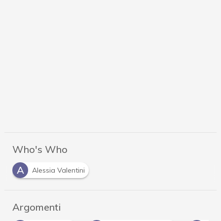
Who's Who
A
Alessia Valentini
Argomenti