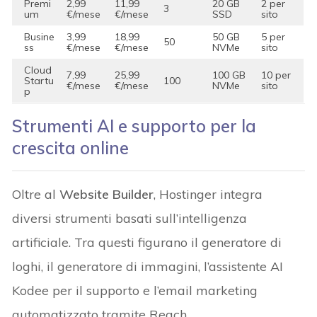
Premi
2,99
11,99
20 GB
2 per
3
um
€/mese
€/mese
SSD
sito
Busine
3,99
18,99
50 GB
5 per
50
ss
€/mese
€/mese
NVMe
sito
Cloud
7,99
25,99
100 GB
10 per
Startu
100
€/mese
€/mese
NVMe
sito
p
Strumenti AI e supporto per la
crescita online
Oltre al
Website Builder
, Hostinger integra
diversi strumenti basati sull’intelligenza
artificiale. Tra questi figurano il generatore di
loghi, il generatore di immagini, l’assistente AI
Kodee per il supporto e l’email marketing
automatizzato tramite Reach.