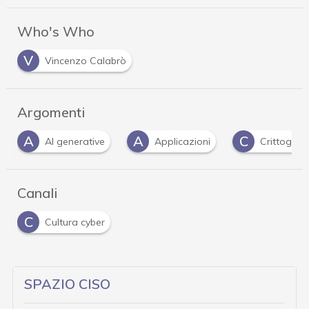
Who's Who
V
Vincenzo Calabrò
Argomenti
A
A
C
AI generative
Applicazioni
Crittografi
Canali
C
Cultura cyber
SPAZIO CISO