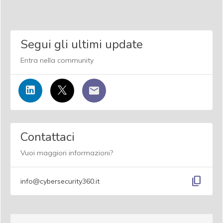
Segui gli ultimi update
Entra nella community
Contattaci
Vuoi maggiori informazioni?
content_copy
info@cybersecurity360.it