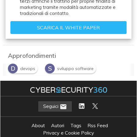
terzi
affinché li trattino per proprie finalità di
marketing tramite modalità automatizzate e
tradizionali di contatto.
Approfondimenti
D
S
devops
sviluppo software
T
test automation
Seguici
About
Autori
Tags
Rss Feed
Privacy e Cookie Policy