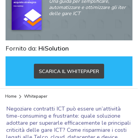
Una guida per semplificare,
automatizzare e ottimizzare gli iter
delle gare ICT
Fornito da:
HiSolution
SCARICA IL WHITEPAPER
Home
Whitepaper
Negoziare contratti ICT può essere un’attività
time-consuming e frustrante: quale soluzione
adottare per superarle efficacemente le principali
criticità delle gare ICT? Come risparmiare i costi
acy
legati alle Telco, cloud, datacenter e device