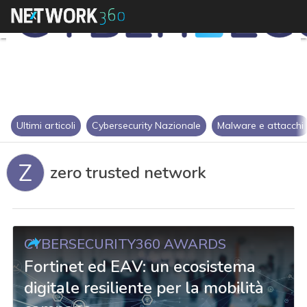
Ultimi articoli
Cybersecurity Nazionale
Malware e attacchi
Z
zero trusted network
CYBERSECURITY360 AWARDS
Fortinet ed EAV: un ecosistema
digitale resiliente per la mobilità