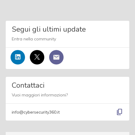
Segui gli ultimi update
Entra nella community
Contattaci
Vuoi maggiori informazioni?
content_copy
info@cybersecurity360.it