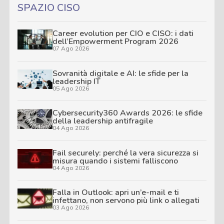
SPAZIO CISO
Career evolution per CIO e CISO: i dati
dell’Empowerment Program 2026
07 Ago 2026
Sovranità digitale e AI: le sfide per la
leadership IT
05 Ago 2026
Cybersecurity360 Awards 2026: le sfide
della leadership antifragile
04 Ago 2026
Fail securely: perché la vera sicurezza si
misura quando i sistemi falliscono
04 Ago 2026
Falla in Outlook: apri un’e-mail e ti
infettano, non servono più link o allegati
03 Ago 2026