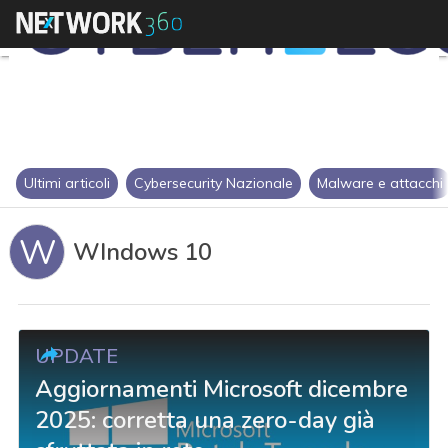
Ultimi articoli
Cybersecurity Nazionale
Malware e attacchi
W
WIndows 10
UPDATE
Aggiornamenti Microsoft dicembre
2025: corretta una zero-day già