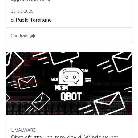
25 Giu 2025
di
Paolo Tarsitano
Condividi
IL MALWARE
Qbot sfrutta una zero-day di Windows per