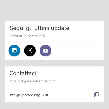
Segui gli ultimi update
Entra nella community
Contattaci
Vuoi maggiori informazioni?
content_copy
info@cybersecurity360.it