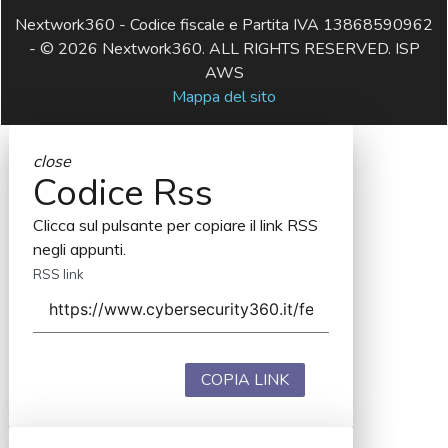
Nextwork360 - Codice fiscale e Partita IVA 13868590962
- © 2026 Nextwork360. ALL RIGHTS RESERVED. ISP
AWS
Mappa del sito
close
Codice Rss
Clicca sul pulsante per copiare il link RSS
negli appunti.
RSS link
COPIA LINK