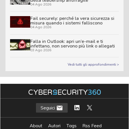
della leadership antifragile
04 Ago 2026
Fail securely: perché la vera sicurezza si
misura quando i sistemi falliscono
04 Ago 2026
Falla in Outlook: apri un’e-mail e ti
infettano, non servono più link o allegati
03 Ago 2026
Vedi tutti gli approfondimenti >
Seguici
About
Autori
Tags
Rss Feed