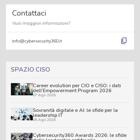
Contattaci
Vuoi maggiori informazioni?
content_copy
info@cybersecurity360.it
SPAZIO CISO
Career evolution per CIO e CISO: i dati
dell’Empowerment Program 2026
07 Ago 2026
Sovranità digitale e AI: le sfide per la
leadership IT
05 Ago 2026
Cybersecurity360 Awards 2026: le sfide