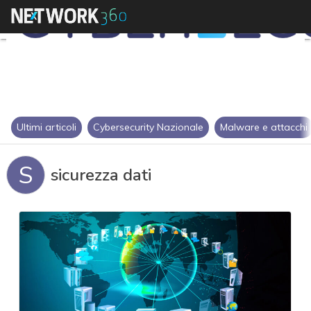
Ultimi articoli
Cybersecurity Nazionale
Malware e attacchi
S
sicurezza dati