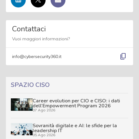
Contattaci
Vuoi maggiori informazioni?
content_copy
info@cybersecurity360.it
SPAZIO CISO
Career evolution per CIO e CISO: i dati
dell’Empowerment Program 2026
07 Ago 2026
Sovranità digitale e AI: le sfide per la
leadership IT
05 Ago 2026