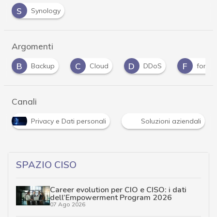
S
Synology
Argomenti
C
D
F
G
Cloud
DDoS
fornitori
Gdpr
…
Canali
Privacy e Dati personali
Soluzioni aziendali
…
SPAZIO CISO
Career evolution per CIO e CISO: i dati
dell’Empowerment Program 2026
07 Ago 2026