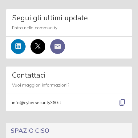
Segui gli ultimi update
Entra nella community
Contattaci
Vuoi maggiori informazioni?
content_copy
info@cybersecurity360.it
SPAZIO CISO