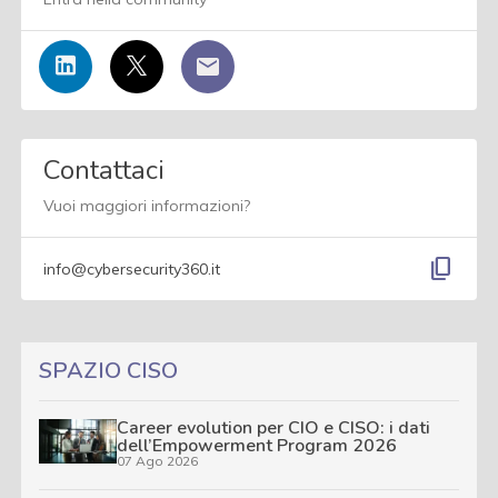
Contattaci
Vuoi maggiori informazioni?
content_copy
info@cybersecurity360.it
SPAZIO CISO
Career evolution per CIO e CISO: i dati
dell’Empowerment Program 2026
07 Ago 2026