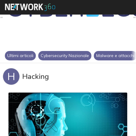
Ultimi articoli
Cybersecurity Nazionale
Malware e attacchi
H
Hacking