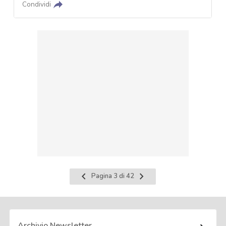
Condividi
Pagina
Pagina
Pagina 3 di 42
precedente
successiva
Archivio Newsletter