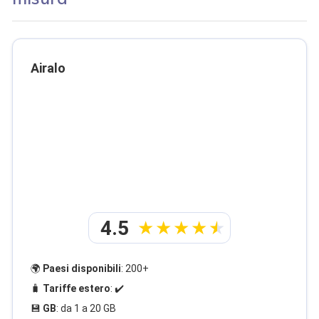
Airalo
4.5
🌍
Paesi disponibili
: 200+
🧳
Tariffe estero
: ✔️
💾
GB
: da 1 a 20 GB