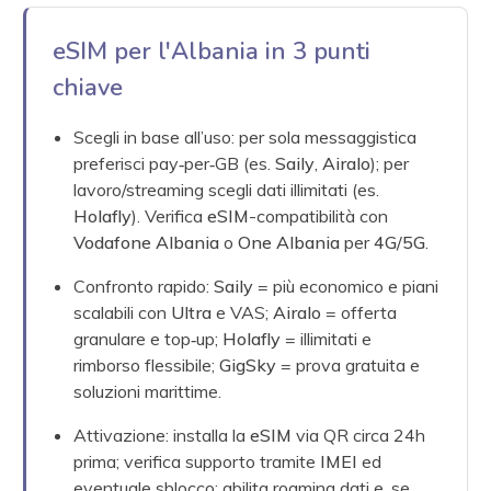
eSIM per l'Albania in 3 punti
chiave
Scegli in base all’uso: per sola messaggistica
preferisci pay‑per‑GB (es.
Saily
,
Airalo
); per
lavoro/streaming scegli dati illimitati (es.
Holafly
). Verifica
eSIM
-compatibilità con
Vodafone Albania
o
One Albania
per
4G
/
5G
.
Confronto rapido:
Saily
= più economico e piani
scalabili con
Ultra
e VAS;
Airalo
= offerta
granulare e top‑up;
Holafly
= illimitati e
rimborso flessibile;
GigSky
= prova gratuita e
soluzioni marittime.
Attivazione: installa la
eSIM
via QR circa 24h
prima; verifica supporto tramite
IMEI
ed
eventuale sblocco; abilita roaming dati e, se