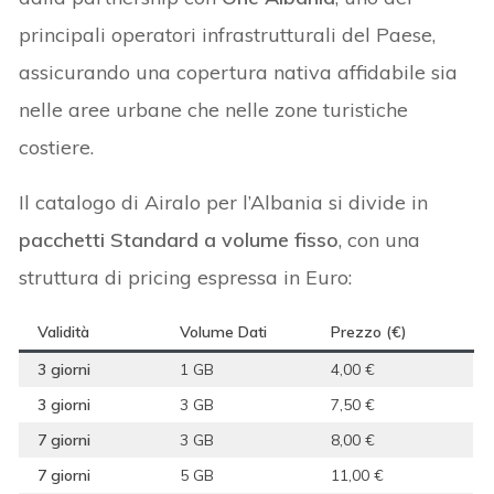
principali operatori infrastrutturali del Paese,
assicurando una copertura nativa affidabile sia
nelle aree urbane che nelle zone turistiche
costiere.
Il catalogo di Airalo per l’Albania si divide in
pacchetti Standard a volume fisso
, con una
struttura di pricing espressa in Euro:
Validità
Volume Dati
Prezzo (€)
3 giorni
1 GB
4,00 €
3 giorni
3 GB
7,50 €
7 giorni
3 GB
8,00 €
7 giorni
5 GB
11,00 €