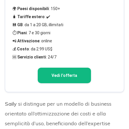
🌍
Paesi disponibili
: 150+
🧳
Tariffe estero
: ✔️
💾
GB
: da 1 a 20 GB; illimitati
⏱️
Piani
: 7 e 30 giorni
📲
Attivazione
: online
💰
Costo
: da 2.99 US$
🆘
Servizio clienti
: 24/7
Vedi l’offerta
Saily
si distingue per un modello di business
orientato all’ottimizzazione dei costi e alla
semplicità d’uso, beneficiando dell’expertise