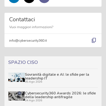
Contattaci
Vuoi maggiori informazioni?
content_copy
info@cybersecurity360.it
SPAZIO CISO
Sovranità digitale e AI: le sfide per la
leadership IT
05 Ago 2026
Cybersecurity360 Awards 2026: le sfide
della leadership antifragile
04 Ago 2026