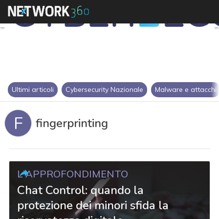
Ultimi articoli
Cybersecurity Nazionale
Malware e attacchi
F
fingerprinting
L'APPROFONDIMENTO
Chat Control: quando la
protezione dei minori sfida la