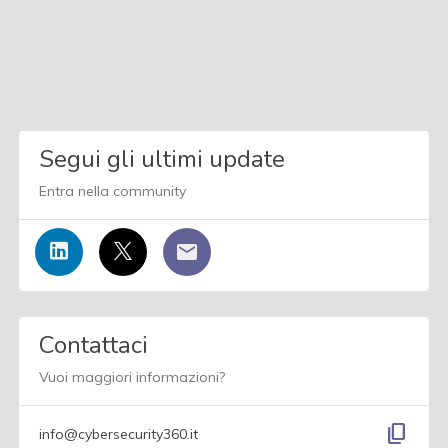
Segui gli ultimi update
Entra nella community
Contattaci
Vuoi maggiori informazioni?
content_copy
info@cybersecurity360.it