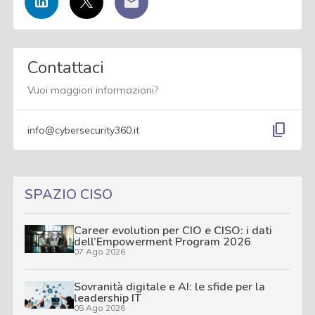
Contattaci
Vuoi maggiori informazioni?
content_copy
info@cybersecurity360.it
SPAZIO CISO
Career evolution per CIO e CISO: i dati
dell’Empowerment Program 2026
07 Ago 2026
Sovranità digitale e AI: le sfide per la
leadership IT
05 Ago 2026