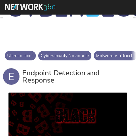
Ultimi articoli
Cybersecurity Nazionale
Malware e attacchi
Endpoint Detection and
E
Response