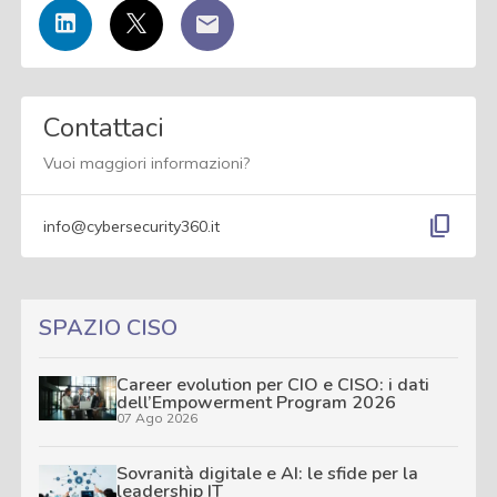
Contattaci
Vuoi maggiori informazioni?
content_copy
info@cybersecurity360.it
SPAZIO CISO
Career evolution per CIO e CISO: i dati
dell’Empowerment Program 2026
07 Ago 2026
Sovranità digitale e AI: le sfide per la
leadership IT