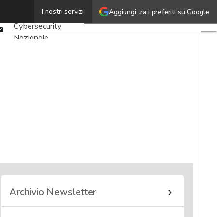
Twitter
I nostri servizi
Aggiungi tra i preferiti su Google
Ultimi articoli
Linkedin
Cybersecurity
Email
Nazionale
Malware e attacchi
Norme e
adeguamenti
Soluzioni aziendali
Cultura cyber
News, attualità e
analisi Cyber
sicurezza e privacy
Corsi cybersecurity
Chi siamo
Archivio Newsletter