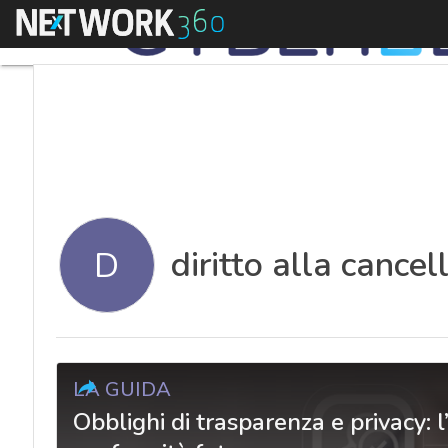
Menu
diritto alla cancel
D
LA GUIDA
Obblighi di trasparenza e privacy: l