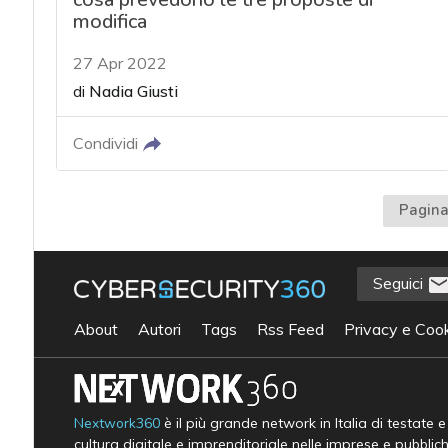
modifica
27 Apr 2022
di
Nadia Giusti
Condividi
Pagina
Seguici
About
Autori
Tags
Rss Feed
Privacy e Cook
Nextwork360
è il più grande network in Italia di testate 
cultura digitale e imprenditoriale nelle imprese e pubblic