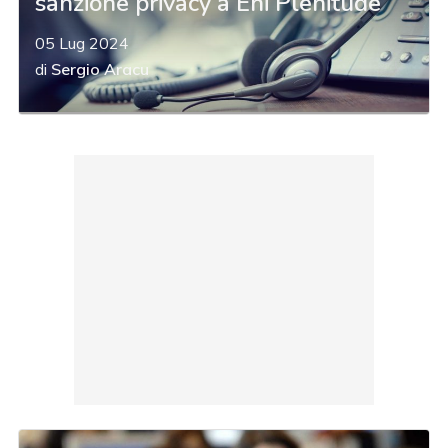
sanzione privacy a Eni Plenitude
05 Lug 2024
di
Sergio Aracu
acy