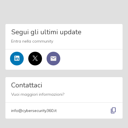
Segui gli ultimi update
Entra nella community
Contattaci
Vuoi maggiori informazioni?
content_copy
info@cybersecurity360.it