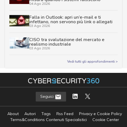
04 Ago 2026
Falla in Outlook: apri un’e-mail e ti
infettano, non servono più link o allegati
03 Ago 2026
CISO tra svalutazione del mercato e
realismo industriale
03 Ago 2026
Vedi tutti gli approfondimenti >
Seguici
About
Autori
Tags
Rss Feed
Privacy e Cookie Policy
Terms&Conditions Contenuti Specialistici
Cookie Center