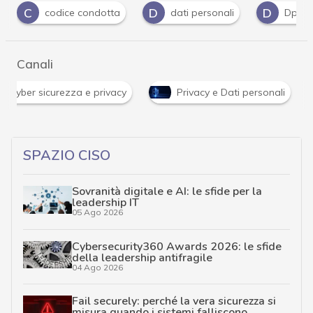
D
D
E
F
dati personali
Dpo
EDPB
fo
Canali
News, attualità e analisi Cyber sicurezza e privacy
SPAZIO CISO
Sovranità digitale e AI: le sfide per la
leadership IT
05 Ago 2026
Cybersecurity360 Awards 2026: le sfide
della leadership antifragile
04 Ago 2026
Fail securely: perché la vera sicurezza si
misura quando i sistemi falliscono