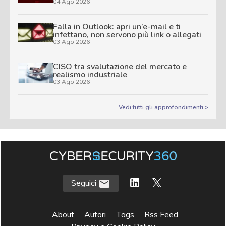
04 Ago 2026
Falla in Outlook: apri un’e-mail e ti
infettano, non servono più link o allegati
03 Ago 2026
CISO tra svalutazione del mercato e
realismo industriale
03 Ago 2026
Vedi tutti gli approfondimenti >
Seguici
About
Autori
Tags
Rss Feed