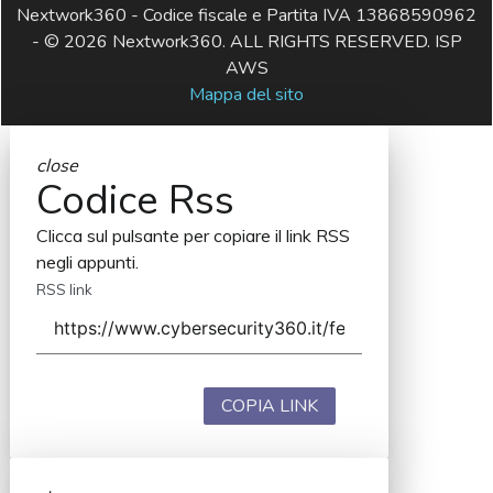
Nextwork360 - Codice fiscale e Partita IVA 13868590962
- © 2026 Nextwork360. ALL RIGHTS RESERVED. ISP
AWS
Mappa del sito
close
Codice Rss
Clicca sul pulsante per copiare il link RSS
negli appunti.
RSS link
COPIA LINK