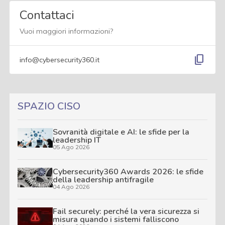
Contattaci
Vuoi maggiori informazioni?
content_copy
info@cybersecurity360.it
SPAZIO CISO
Sovranità digitale e AI: le sfide per la
leadership IT
05 Ago 2026
Cybersecurity360 Awards 2026: le sfide
della leadership antifragile
04 Ago 2026
Fail securely: perché la vera sicurezza si
misura quando i sistemi falliscono