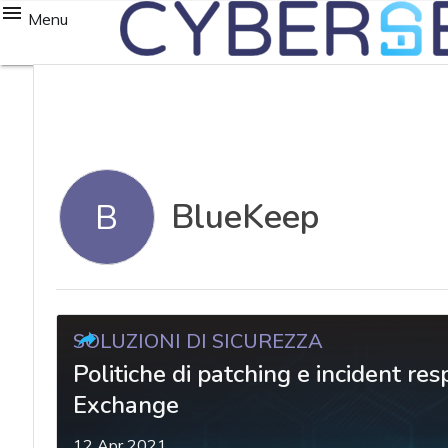
Menu
BlueKeep
B
SOLUZIONI DI SICUREZZA
Politiche di patching e incident res
Exchange
12 Apr 2021