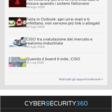
misura quando i sistemi falliscono
04 Ago 2026
Falla in Outlook: apri un’e-mail e ti
infettano, non servono più link o allegati
03 Ago 2026
CISO tra svalutazione del mercato e
realismo industriale
03 Ago 2026
Quando il board è inde…CISO
31 Lug 2026
Vedi tutti gli approfondimenti >