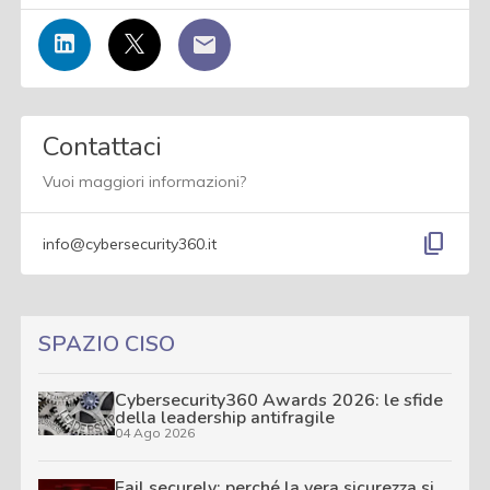
Contattaci
Vuoi maggiori informazioni?
content_copy
info@cybersecurity360.it
SPAZIO CISO
Cybersecurity360 Awards 2026: le sfide
della leadership antifragile
04 Ago 2026
Fail securely: perché la vera sicurezza si