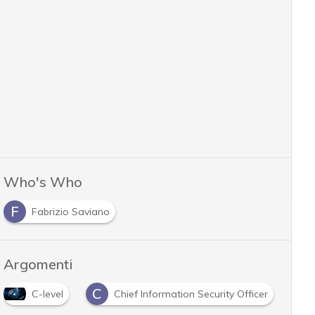
Who's Who
F
Fabrizio Saviano
Argomenti
C
C
Chief Information Security Officer
CISO
c