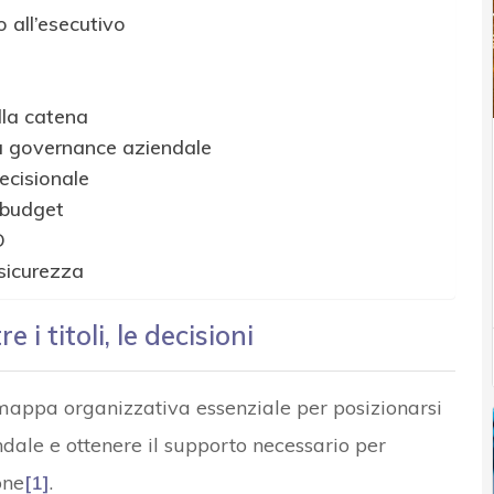
o all’esecutivo
ella catena
la governance aziendale
decisionale
l budget
O
sicurezza
 i titoli, le decisioni
la mappa organizzativa essenziale per posizionarsi
ale e ottenere il supporto necessario per
one
[1]
.