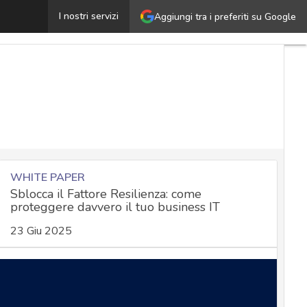
Il CISO a chi riporta? Navigare la governance aziendale
I nostri servizi
Aggiungi tra i preferiti su Google
WHITE PAPER
Sblocca il Fattore Resilienza: come
proteggere davvero il tuo business IT
23 Giu 2025