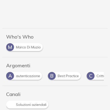
Who's Who
M
Marco Di Muzio
Argomenti
A
B
C
autenticazione
Best Practice
Crittogr
Canali
Soluzioni aziendali