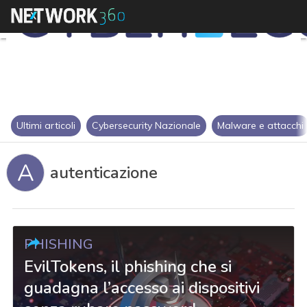
Ultimi articoli
Cybersecurity Nazionale
Malware e attacchi
A
autenticazione
PHISHING
EvilTokens, il phishing che si
guadagna l’accesso ai dispositivi