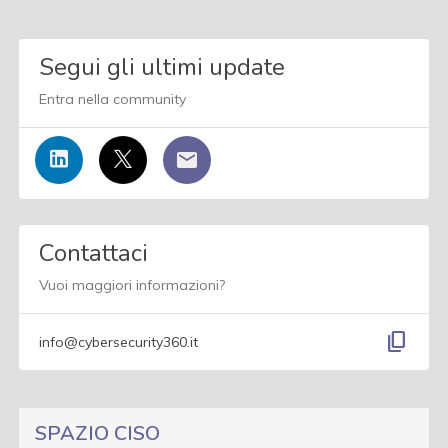
Segui gli ultimi update
Entra nella community
Contattaci
Vuoi maggiori informazioni?
content_copy
info@cybersecurity360.it
SPAZIO CISO