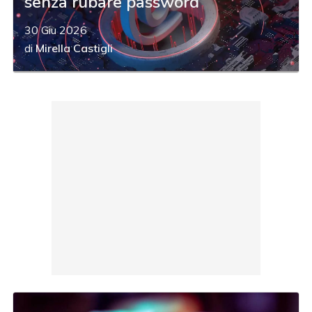
senza rubare password
30 Giu 2026
di
Mirella Castigli
acy