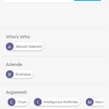
Who's Who
A
Alessia Valentini
Aziende
B
Brainwise
Argomenti
C
I
M
Clusit
Intelligenza Artificiale
Managed 