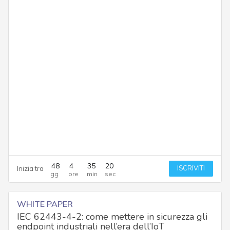
48
4
35
19
ISCRIVITI
Inizia tra
WHITE PAPER
IEC 62443-4-2: come mettere in sicurezza gli
endpoint industriali nell’era dell’IoT