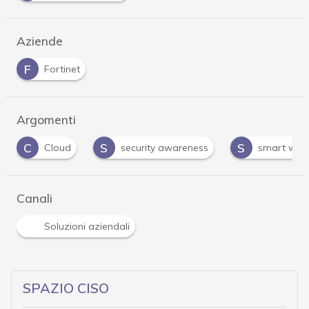
Aziende
F
Fortinet
Argomenti
C
S
S
Cloud
security awareness
smart work
Canali
Soluzioni aziendali
SPAZIO CISO