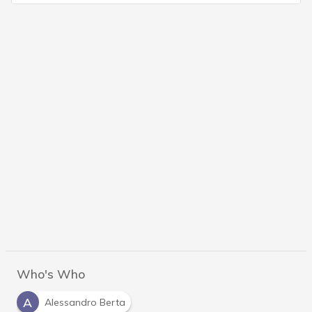
Who's Who
A
Alessandro Berta