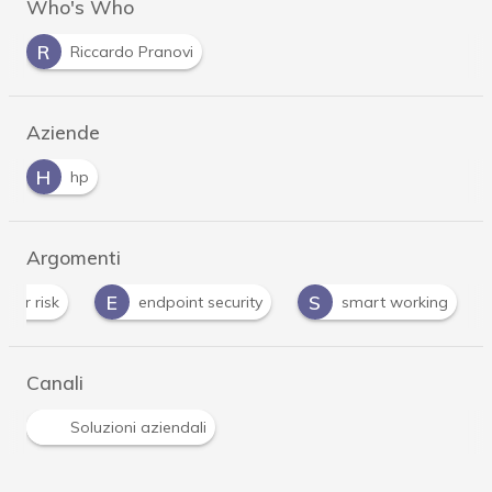
Who's Who
R
Riccardo Pranovi
Aziende
H
hp
Argomenti
E
S
yber risk
endpoint security
smart working
Canali
Soluzioni aziendali