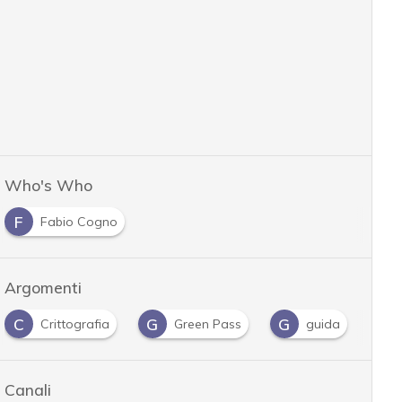
Who's Who
F
Fabio Cogno
Argomenti
C
G
G
I
Crittografia
Green Pass
guida
Canali