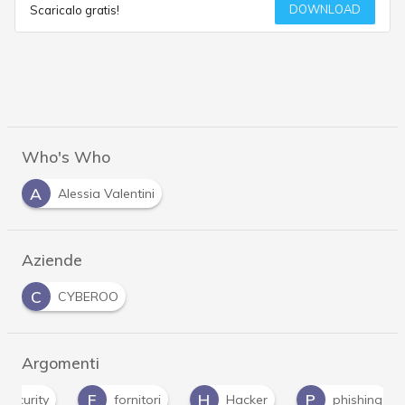
DOWNLOAD
Scaricalo gratis!
Who's Who
A
Alessia Valentini
Aziende
C
CYBEROO
Argomenti
F
H
P
R
fornitori
Hacker
phishing
r