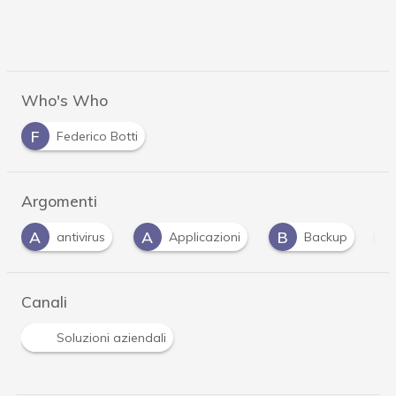
Who's Who
F
Federico Botti
Argomenti
A
B
C
Applicazioni
Backup
CISO
…
Canali
Soluzioni aziendali