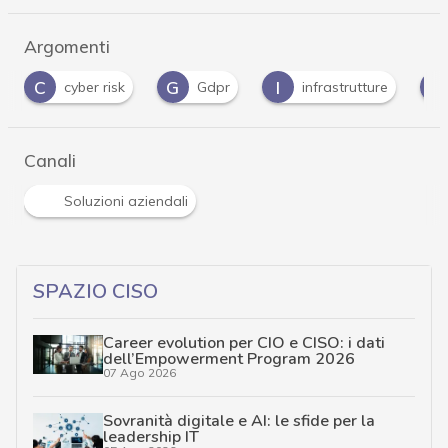
Argomenti
G
I
I
M
Gdpr
infrastrutture
Iot
mal
Canali
Soluzioni aziendali
SPAZIO CISO
Career evolution per CIO e CISO: i dati
dell’Empowerment Program 2026
07 Ago 2026
Sovranità digitale e AI: le sfide per la
leadership IT