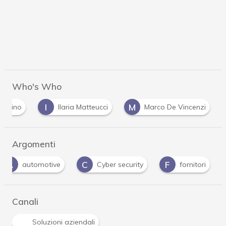
Who's Who
I
M
tantino
Ilaria Matteucci
Marco De Vincenzi
Argomenti
A
C
F
automotive
Cyber security
fornitori
Canali
Soluzioni aziendali